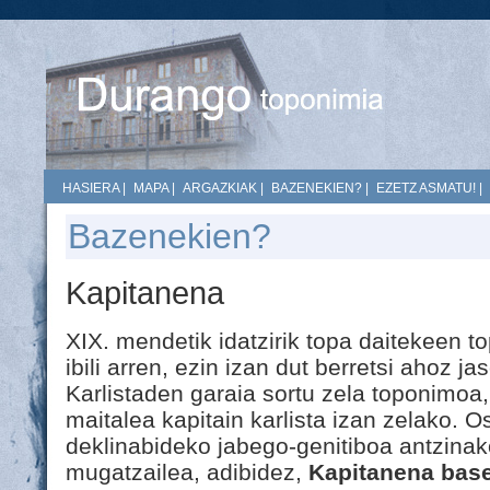
HASIERA
|
MAPA
|
ARGAZKIAK
|
BAZENEKIEN?
|
EZETZ ASMATU!
|
Bazenekien?
Kapitanena
XIX. mendetik idatzirik topa daitekeen t
ibili arren, ezin izan dut berretsi ahoz j
Karlistaden garaia sortu zela toponimoa
maitalea kapitain karlista izan zelako. 
deklinabideko jabego-genitiboa antzina
mugatzailea, adibidez,
Kapitanena base