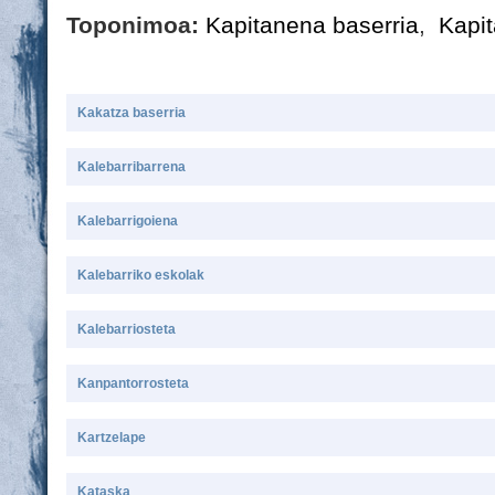
Toponimoa:
Kapitanena baserria
,
Kapi
Kakatza baserria
Kalebarribarrena
Kalebarrigoiena
Kalebarriko eskolak
Kalebarriosteta
Kanpantorrosteta
Kartzelape
Kataska