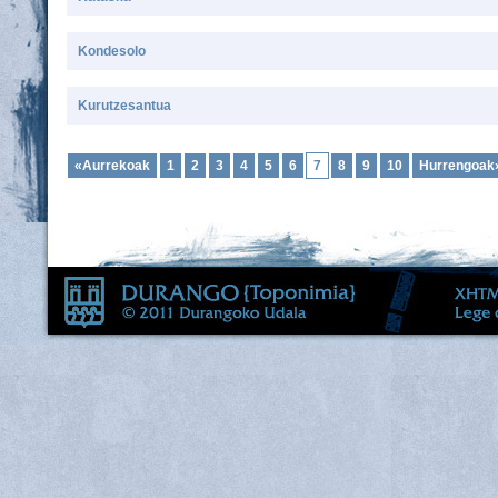
Kondesolo
Kurutzesantua
«Aurrekoak
1
2
3
4
5
6
7
8
9
10
Hurrengoak