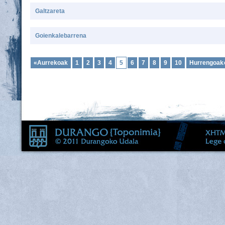
Galtzareta
Goienkalebarrena
«Aurrekoak
1
2
3
4
5
6
7
8
9
10
Hurrengoak