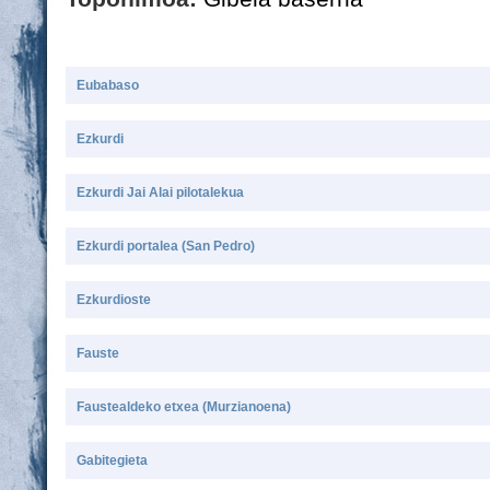
Eubabaso
Ezkurdi
Ezkurdi Jai Alai pilotalekua
Ezkurdi portalea (San Pedro)
Ezkurdioste
Fauste
Faustealdeko etxea (Murzianoena)
Gabitegieta