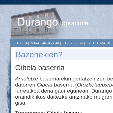
HASIERA
|
MAPA
|
ARGAZKIAK
|
BAZENEKIEN?
|
EZETZ ASMATU!
|
Bazenekien?
Gibela baserria
Arrioletxe
baserriarekin gertatzen zen be
datorren
Gibela
baserria (
Orozketaetxeba
Iurretakoa dena gaur egunean, Durango 
oraindik ikus daitezke antzinako mugarr
gisa.
Toponimoa:
Gibela baserria