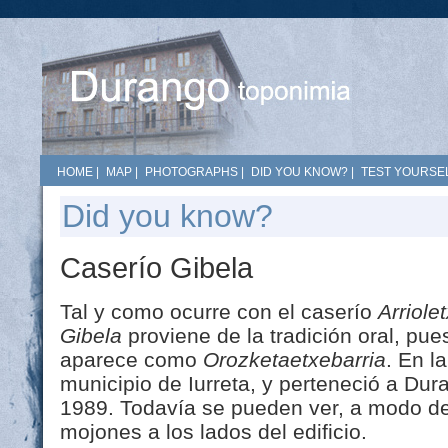
HOME
|
MAP
|
PHOTOGRAPHS
|
DID YOU KNOW?
|
TEST YOURSEL
Did you know?
Caserío Gibela
Tal y como ocurre con el caserío
Arriole
Gibela
proviene de la tradición oral, pue
aparece como
Orozketaetxebarria
. En l
municipio de Iurreta, y perteneció a Du
1989. Todavía se pueden ver, a modo de 
mojones a los lados del edificio.