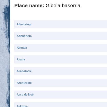
Place name:
Gibela baserria
Abarrategi
Adoberieta
Alienda
Arana
Aranatorre
Arantzadoi
Arca de Noé
Arkotxa