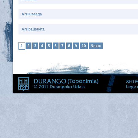
Arriluzeaga
Arripausueta
1
2
3
4
5
6
7
8
9
10
Next»