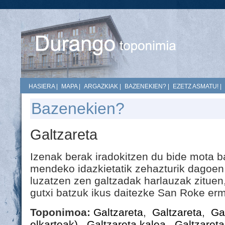
HASIERA
|
MAPA
|
ARGAZKIAK
|
BAZENEKIEN?
|
EZETZ ASMATU!
|
Bazenekien?
Galtzareta
Izenak berak iradokitzen du bide mota bat
mendeko idazkietatik zehazturik dagoen 
luzatzen zen galtzadak harlauzak zituen
gutxi batzuk ikus daitezke San Roke erm
Toponimoa:
Galtzareta
,
Galtzareta
,
Ga
elkarteak)
,
Galtzareta kalea
,
Galtzareta