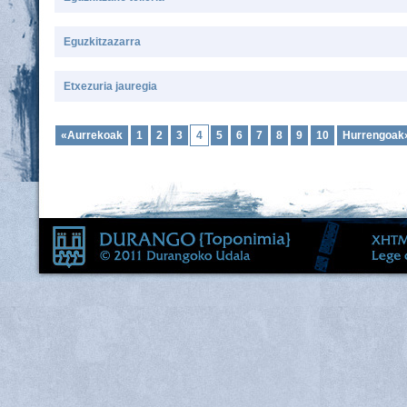
Eguzkitzazarra
Etxezuria jauregia
«Aurrekoak
1
2
3
4
5
6
7
8
9
10
Hurrengoak