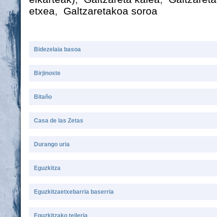
etxea
,
Galtzaretakoa soroa
Bidezelaia basoa
Birjinoste
Bitaño
Casa de las Zetas
Durango uria
Eguzkitza
Eguzkitzaetxebarria baserria
Eguzkitzako teileria