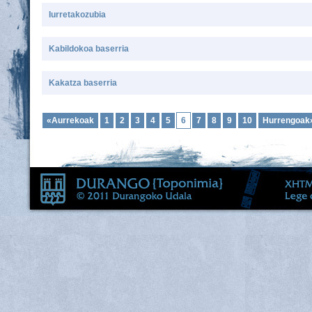
Iurretakozubia
Kabildokoa baserria
Kakatza baserria
«Aurrekoak
1
2
3
4
5
6
7
8
9
10
Hurrengoak