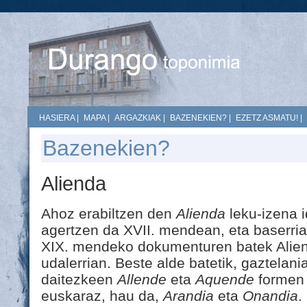
HASIERA
|
MAPA
|
ARGAZKIAK
|
BAZENEKIEN?
|
EZETZ ASMATU!
|
Bazenekien?
Alienda
Ahoz erabiltzen den
Alienda
leku-izena 
agertzen da XVII. mendean, eta baserria
XIX. mendeko dokumenturen batek Alie
udalerrian. Beste alde batetik, gaztelan
daitezkeen
Allende
eta
Aquende
formen 
euskaraz, hau da,
Arandia
eta
Onandia
.