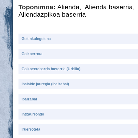
Toponimoa:
Alienda
,
Alienda baserria
,
Aliendazpikoa baserria
Goienkalegoiena
Goikoerrota
Goikoetxebarria baserria (Urbilla)
Ibaialde jauregia (Ibaizabal)
Ibaizabal
Intxaurrondo
Iruerroteta