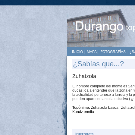
INICIO
|
MAPA
|
FOTOGRAFÍAS
|
¿S
¿Sabías que...?
Zuhatzola
El nombre completo del monte es
Sant
dudas: da a entender que la zona en to
la actualidad pertenece a Iurreta y l
pueden aparecer tanto la oclusiva (-
g
Topónimo:
Zuhatzola basoa
,
Zuhatzo
Kurutz ermita
Iruerroteta