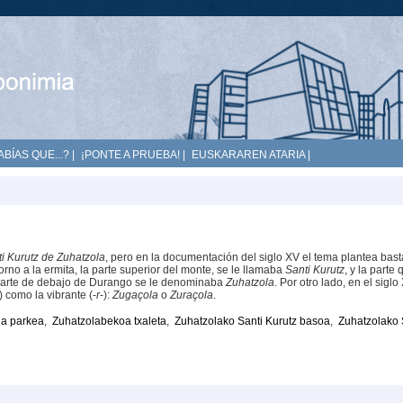
ABÍAS QUE...?
|
¡PONTE A PRUEBA!
|
EUSKARAREN ATARIA
|
i Kurutz de Zuhatzola
, pero en la documentación del siglo XV el tema plantea bas
rno a la ermita, la parte superior del monte, se le llamaba
Santi Kurutz
, y la parte
a parte de debajo de Durango se le denominaba
Zuhatzola
. Por otro lado, en el siglo
-) como la vibrante (-
r
-):
Zugaçola
o
Zuraçola
.
la parkea
,
Zuhatzolabekoa txaleta
,
Zuhatzolako Santi Kurutz basoa
,
Zuhatzolako 