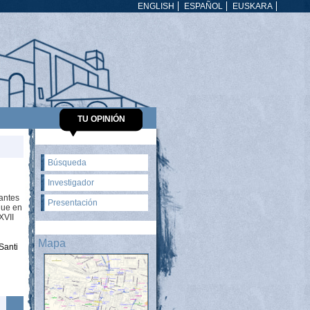
ENGLISH
ESPAÑOL
EUSKARA
TU OPINIÓN
Búsqueda
Investigador
tantes
Presentación
 que en
 XVII
Mapa
Santi