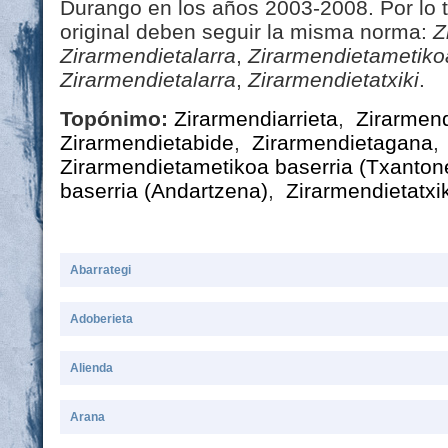
Durango en los años 2003-2008. Por lo t
original deben seguir la misma norma:
Z
Zirarmendietalarra
,
Zirarmendietametiko
Zirarmendietalarra
,
Zirarmendietatxiki
.
Topónimo:
Zirarmendiarrieta
,
Zirarmen
Zirarmendietabide
,
Zirarmendietagana
Zirarmendietametikoa baserria (Txanton
baserria (Andartzena)
,
Zirarmendietatxi
Abarrategi
Adoberieta
Alienda
Arana