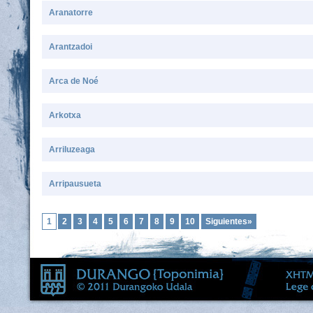
Aranatorre
Arantzadoi
Arca de Noé
Arkotxa
Arriluzeaga
Arripausueta
1
2
3
4
5
6
7
8
9
10
Siguientes»