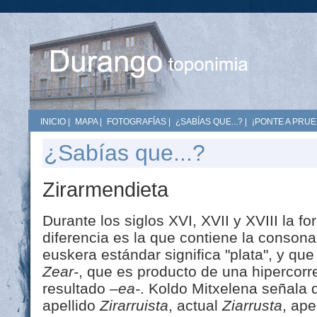
INICIO
|
MAPA
|
FOTOGRAFÍAS
|
¿SABÍAS QUE...?
|
¡PONTE A PRUE
¿Sabías que...?
Zirarmendieta
Durante los siglos XVI, XVII y XVIII la 
diferencia es la que contiene la consonan
euskera estándar significa "plata", y qu
Zear-
, que es producto de una hipercorr
resultado
–ea-
. Koldo Mitxelena señala 
apellido
Zirarruista
, actual
Ziarrusta
, ape