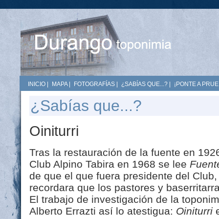
INICIO
|
MAPA
|
FOTOGRAFÍAS
|
¿SABÍAS QUE...?
|
¡PONTE A PRUE
¿Sabías que...?
Oiniturri
Tras la restauración de la fuente en 192
Club Alpino Tabira en 1968 se lee
Fuent
de que el que fuera presidente del Club
recordara que los pastores y baserritarr
El trabajo de investigación de la toponi
Alberto Errazti así lo atestigua:
Oiniturri
e