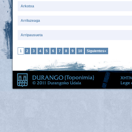
Arkotxa
Arriluzeaga
Arripausueta
1
2
3
4
5
6
7
8
9
10
Siguientes»