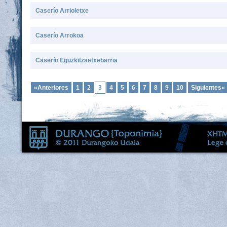
Caserío Arrioletxe
Caserío Arrokoa
Caserío Eguzkitzaetxebarria
«Anteriores
1
2
3
4
5
6
7
8
9
10
Siguientes»