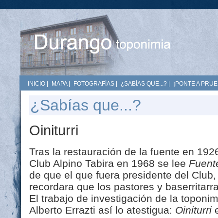
INICIO
|
MAPA
|
FOTOGRAFÍAS
|
¿SABÍAS QUE...?
|
¡PONTE A PRUE
¿Sabías que...?
Oiniturri
Tras la restauración de la fuente en 192
Club Alpino Tabira en 1968 se lee
Fuent
de que el que fuera presidente del Club
recordara que los pastores y baserritarr
El trabajo de investigación de la toponi
Alberto Errazti así lo atestigua:
Oiniturri
e