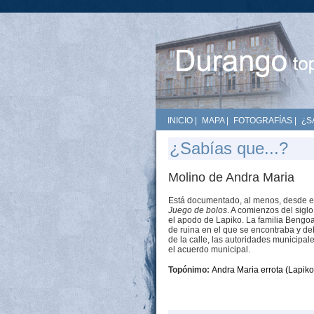
INICIO
|
MAPA
|
FOTOGRAFÍAS
|
¿S
¿Sabías que...?
Molino de Andra Maria
Está documentado, al menos, desde el 
Juego de bolos
. A comienzos del sigl
el apodo de Lapiko. La familia Bengo
de ruina en el que se encontraba y deb
de la calle, las autoridades municipa
el acuerdo municipal.
Topónimo:
Andra Maria errota (Lapik