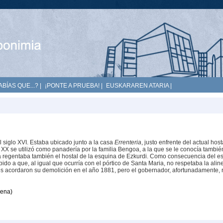
ABÍAS QUE...?
|
¡PONTE A PRUEBA!
|
EUSKARAREN ATARIA
|
siglo XVI. Estaba ubicado junto a la casa
Errenteria
, justo enfrente del actual host
o XX se utilizó como panadería por la familia Bengoa, a la que se le conocía tambié
a regentaba también el hostal de la esquina de Ezkurdi. Como consecuencia del e
ido a que, al igual que ocurría con el pórtico de Santa Maria, no respetaba la alin
les acordaron su demolición en el año 1881, pero el gobernador, afortunadamente,
oena)