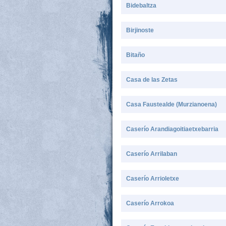
Bidebaltza
Birjinoste
Bitaño
Casa de las Zetas
Casa Faustealde (Murzianoena)
Caserío Arandiagoitiaetxebarria
Caserío Arrilaban
Caserío Arrioletxe
Caserío Arrokoa