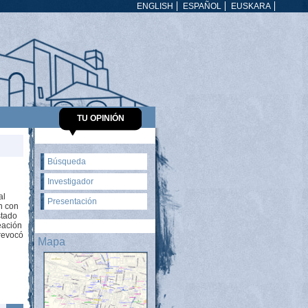
ENGLISH
ESPAÑOL
EUSKARA
TU OPINIÓN
Búsqueda
Investigador
al
Presentación
n con
stado
eación
 revocó
Mapa