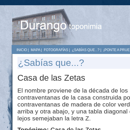
INICIO
|
MAPA
|
FOTOGRAFÍAS
|
¿SABÍAS QUE...?
|
¡PONTE A PRUE
¿Sabías que...?
Casa de las Zetas
El nombre proviene de la década de los 6
contraventanas de la casa construida po
contraventanas de madera de color verd
arriba y otra abajo, y una tabla diagona
lejos semejaban la letra Z.
Topónimo:
Casa de las Zetas