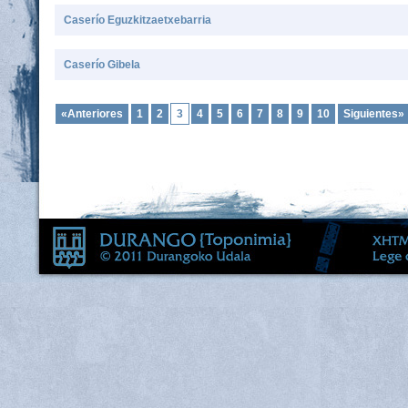
Caserío Eguzkitzaetxebarria
Caserío Gibela
«Anteriores
1
2
3
4
5
6
7
8
9
10
Siguientes»