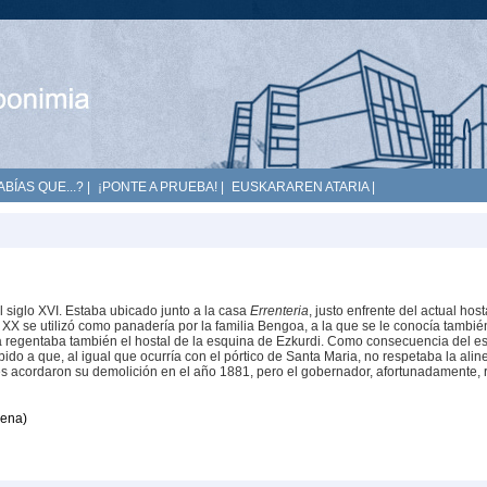
ABÍAS QUE...?
|
¡PONTE A PRUEBA!
|
EUSKARAREN ATARIA
|
siglo XVI. Estaba ubicado junto a la casa
Errenteria
, justo enfrente del actual host
o XX se utilizó como panadería por la familia Bengoa, a la que se le conocía tambié
a regentaba también el hostal de la esquina de Ezkurdi. Como consecuencia del e
ido a que, al igual que ocurría con el pórtico de Santa Maria, no respetaba la alin
les acordaron su demolición en el año 1881, pero el gobernador, afortunadamente,
oena)