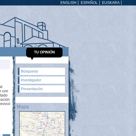
ENGLISH
ESPAÑOL
EUSKARA
TU OPINIÓN
Búsqueda
Investigador
al
Presentación
n con
stado
eación
 revocó
Mapa