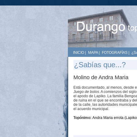
INICIO
|
MAPA
|
FOTOGRAFÍAS
|
¿S
¿Sabías que...?
Molino de Andra Maria
Está documentado, al menos, desde el 
Juego de bolos
. A comienzos del sigl
el apodo de Lapiko. La familia Bengo
de ruina en el que se encontraba y deb
de la calle, las autoridades municipa
el acuerdo municipal.
Topónimo:
Andra Maria errota (Lapik