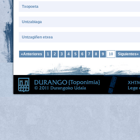
Txopoeta
Untzabiaga
Untzagiñen etxea
«Anteriores
1
2
3
4
5
6
7
8
9
10
Siguientes»