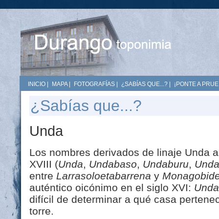
INICIO
|
MAPA
|
FOTOGRAFÍAS
|
¿SABÍAS QUE...?
|
¡PONTE A PRUE
¿Sabías que...?
Unda
Los nombres derivados de linaje Unda ap
XVIII (
Unda
,
Undabaso
,
Undaburu
,
Unda
entre
Larrasoloetabarrena
y
Monagobid
auténtico oicónimo en el siglo XVI:
Unda
difícil de determinar a qué casa pertene
torre.