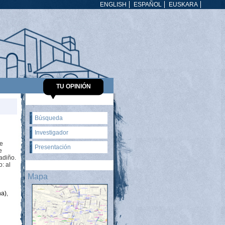
ENGLISH
ESPAÑOL
EUSKARA
TU OPINIÓN
Búsqueda
Investigador
de
Presentación
e
adiño.
: al
Mapa
na)
,