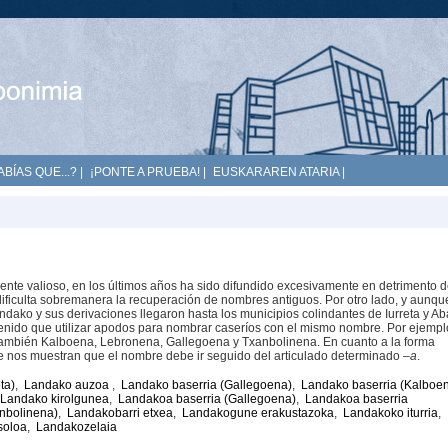
ABÍAS QUE...?
|
¡PONTE A PRUEBA!
|
EUSKARAREN ATARIA
|
nte valioso, en los últimos años ha sido difundido excesivamente en detrimento 
dificulta sobremanera la recuperación de nombres antiguos. Por otro lado, y aunqu
dako y sus derivaciones llegaron hasta los municipios colindantes de Iurreta y Ab
enido que utilizar apodos para nombrar caseríos con el mismo nombre. Por ejemplo
también Kalboena, Lebronena, Gallegoena y Txanbolinena. En cuanto a la forma
ue nos muestran que el nombre debe ir seguido del articulado determinado
–a
.
ta)
,
Landako auzoa
,
Landako baserria (Gallegoena)
,
Landako baserria (Kalboe
Landako kirolgunea
,
Landakoa baserria (Gallegoena)
,
Landakoa baserria
nbolinena)
,
Landakobarri etxea
,
Landakogune erakustazoka
,
Landakoko iturria
,
soloa
,
Landakozelaia