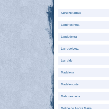
Kurutzesantua
Laminosineta
Landederra
Larrasoloeta
Lerralde
Madalena
Madalenoste
Matxinestarta
Molino de Andra Maria