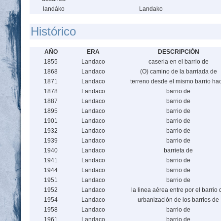
landáko
Landako
Histórico
AÑO
ERA
DESCRIPCIÓN
1855
Landaco
caseria en el barrio de
1868
Landaco
(O) camino de la barriada de
1871
Landaco
terreno desde el mismo barrio ha
1878
Landaco
barrio de
1887
Landaco
barrio de
1895
Landaco
barrio de
1901
Landaco
barrio de
1932
Landaco
barrio de
1939
Landaco
barrio de
1940
Landaco
barrieta de
1941
Landaco
barrio de
1944
Landaco
barrio de
1951
Landaco
barrio de
1952
Landaco
la linea aérea entre por el barrio 
1954
Landaco
urbanización de los barrios de
1958
Landaco
barrio de
1961
Landaco
barrio de