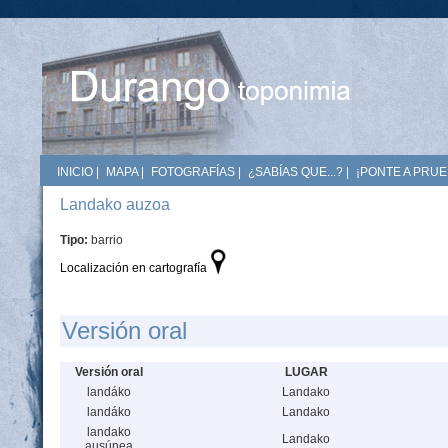
INICIO
|
MAPA
|
FOTOGRAFÍAS
|
¿SABÍAS QUE...?
|
¡PONTE A PRUE
Landako auzoa
Tipo:
barrio
Localización en cartografía
Versión oral
Versión oral
LUGAR
landáko
Landako
landáko
Landako
landako
Landako
ausúnea