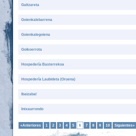
Galtzareta
Goienkalebarrena
Goienkalegoiena
Goikoerrota
Hospedería Basterrekoa
Hospedería Laubideta (Oruena)
Ibaizabal
Intxaurrondo
«Anteriores
1
2
3
4
5
6
7
8
9
10
Siguientes»