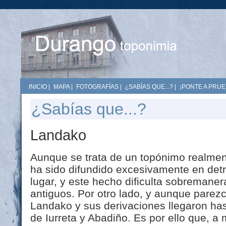
INICIO
|
MAPA
|
FOTOGRAFÍAS
|
¿SABÍAS QUE...?
|
¡PONTE A PRUE
¿Sabías que...?
Landako
Aunque se trata de un topónimo realment
ha sido difundido excesivamente en det
lugar, y este hecho dificulta sobremane
antiguos. Por otro lado, y aunque parez
Landako y sus derivaciones llegaron has
de Iurreta y Abadiño. Es por ello que, 