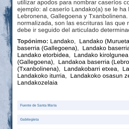
utilizar apodos para nombrar caseríos 
ejemplo: al caserío Landako(a) se le h
Lebronena, Gallegoena y Txanbolinena. 
normalizada, son las escrituras las que
debe ir seguido del articulado determin
Topónimo:
Landako
,
Landako (Murueta
baserria (Gallegoena)
,
Landako baserri
Landako etorbidea
,
Landako kirolgunea
(Gallegoena)
,
Landakoa baserria (Lebr
(Txanbolinena)
,
Landakobarri etxea
,
La
Landakoko iturria
,
Landakoko osasun z
Landakozelaia
Fuente de Santa Maria
Gabitegieta