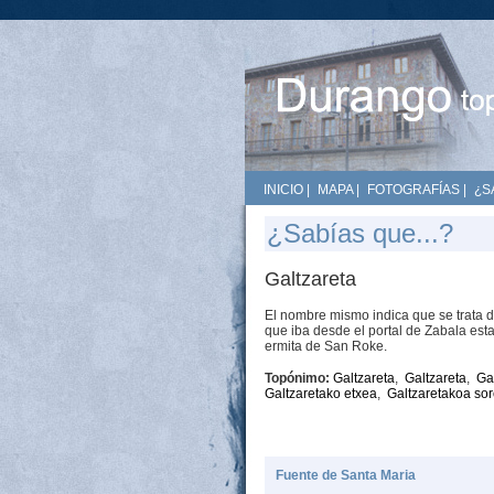
INICIO
|
MAPA
|
FOTOGRAFÍAS
|
¿S
¿Sabías que...?
Galtzareta
El nombre mismo indica que se trata de
que iba desde el portal de Zabala esta
ermita de San Roke.
Topónimo:
Galtzareta
,
Galtzareta
,
Ga
Galtzaretako etxea
,
Galtzaretakoa so
Fuente de Santa Maria