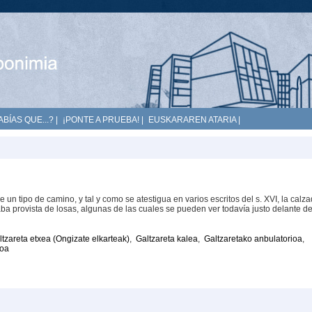
ABÍAS QUE...?
|
¡PONTE A PRUEBA!
|
EUSKARAREN ATARIA
|
 un tipo de camino, y tal y como se atestigua en varios escritos del s. XVI, la calz
ba provista de losas, algunas de las cuales se pueden ver todavía justo delante de
ltzareta etxea (Ongizate elkarteak)
,
Galtzareta kalea
,
Galtzaretako anbulatorioa
,
roa