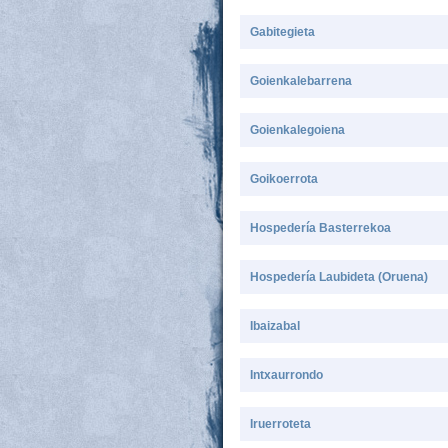
Gabitegieta
Goienkalebarrena
Goienkalegoiena
Goikoerrota
Hospedería Basterrekoa
Hospedería Laubideta (Oruena)
Ibaizabal
Intxaurrondo
Iruerroteta