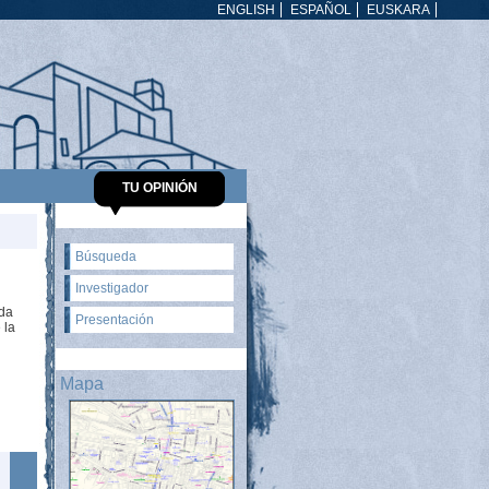
ENGLISH
ESPAÑOL
EUSKARA
TU OPINIÓN
Búsqueda
Investigador
ada
Presentación
 la
Mapa