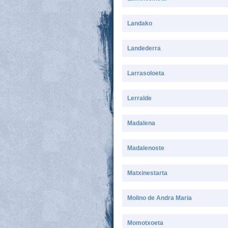
Landako
Landederra
Larrasoloeta
Lerralde
Madalena
Madalenoste
Matxinestarta
Molino de Andra Maria
Momotxoeta