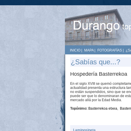
INICIO
|
MAPA
|
FOTOGRAFÍAS
|
¿S
¿Sabías que...?
Hospedería Basterrekoa
En el siglo XVIII se quemó completame
actualidad presenta una estructura ta
no están suspendidos, sino que se enc
puede ser que lo denominaran de esta 
mercado allá por la Edad Media.
Topónimo:
Basterrekoa etxea
,
Baster
Laminosineta