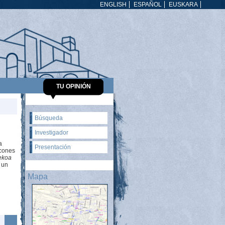
ENGLISH
ESPAÑOL
EUSKARA
TU OPINIÓN
Búsqueda
Investigador
a
Presentación
lcones
ekoa
 un
Mapa