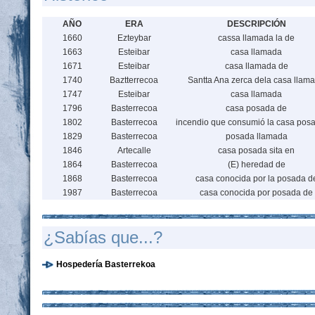
AÑO
ERA
DESCRIPCIÓN
1660
Ezteybar
cassa llamada la de
1663
Esteibar
casa llamada
1671
Esteibar
casa llamada de
1740
Baztterrecoa
Santta Ana zerca dela casa llam
1747
Esteibar
casa llamada
1796
Basterrecoa
casa posada de
1802
Basterrecoa
incendio que consumió la casa pos
1829
Basterrecoa
posada llamada
1846
Artecalle
casa posada sita en
1864
Basterrecoa
(E) heredad de
1868
Basterrecoa
casa conocida por la posada d
1987
Basterrecoa
casa conocida por posada de
¿Sabías que...?
Hospedería Basterrekoa