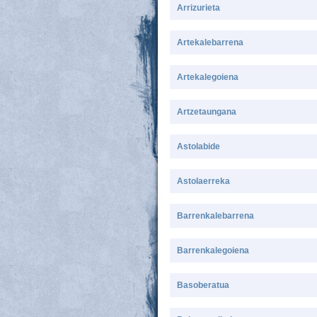
Arrizurieta
Artekalebarrena
Artekalegoiena
Artzetaungana
Astolabide
Astolaerreka
Barrenkalebarrena
Barrenkalegoiena
Basoberatua