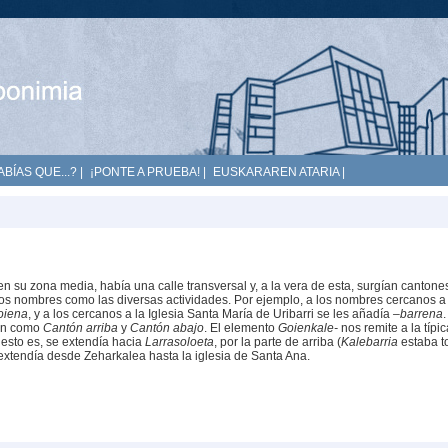
ABÍAS QUE...?
|
¡PONTE A PRUEBA!
|
EUSKARAREN ATARIA
|
n su zona media, había una calle transversal y, a la vera de esta, surgían cantones
 los nombres como las diversas actividades. Por ejemplo, a los nombres cercanos a
oiena
, y a los cercanos a la Iglesia Santa María de Uribarri se les añadía
–barrena
.
cen como
Cantón arriba
y
Cantón abajo
. El elemento
Goienkale-
nos remite a la típic
 esto es, se extendía hacia
Larrasoloeta
, por la parte de arriba (
Kalebarria
estaba t
 extendía desde Zeharkalea hasta la iglesia de Santa Ana.