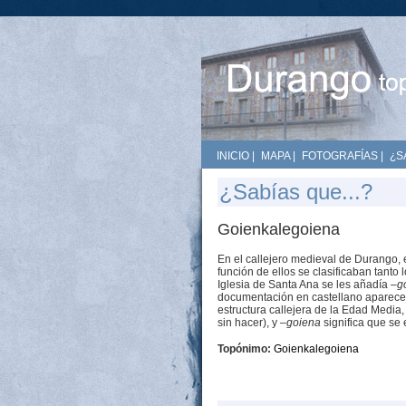
INICIO
|
MAPA
|
FOTOGRAFÍAS
|
¿S
¿Sabías que...?
Goienkalegoiena
En el callejero medieval de Durango, e
función de ellos se clasificaban tanto
Iglesia de Santa Ana se les añadía
–g
documentación en castellano apare
estructura callejera de la Edad Media,
sin hacer), y
–goiena
significa que se
Topónimo:
Goienkalegoiena