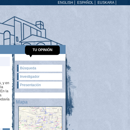
ENGLISH
ESPAÑOL
EUSKARA
TU OPINIÓN
Búsqueda
Investigador
, y en
Presentación
 la
 En la
a
odavía
Mapa