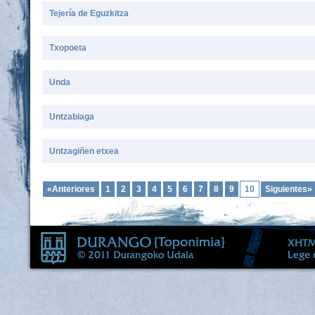
Tejería de Eguzkitza
Txopoeta
Unda
Untzabiaga
Untzagiñen etxea
«Anteriores
1
2
3
4
5
6
7
8
9
10
Siguientes»