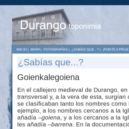
INICIO
|
MAPA
|
FOTOGRAFÍAS
|
¿SABÍAS QUE...?
|
¡PONTE A PRUE
¿Sabías que...?
Goienkalegoiena
En el callejero medieval de Durango, en
transversal y, a la vera de esta, surgían
se clasificaban tanto los nombres como 
ejemplo, a los nombres cercanos a la Ig
añadía
–goiena
, y a los cercanos a la I
les añadía
–barrena
. En la documentaci