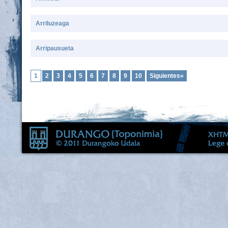
Arriluzeaga
Arripausueta
1
2
3
4
5
6
7
8
9
10
Siguientes»