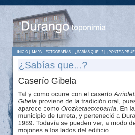
INICIO
|
MAPA
|
FOTOGRAFÍAS
|
¿SABÍAS QUE...?
|
¡PONTE A PRUE
¿Sabías que...?
Caserío Gibela
Tal y como ocurre con el caserío
Arriole
Gibela
proviene de la tradición oral, pue
aparece como
Orozketaetxebarria
. En l
municipio de Iurreta, y perteneció a Du
1989. Todavía se pueden ver, a modo de 
mojones a los lados del edificio.