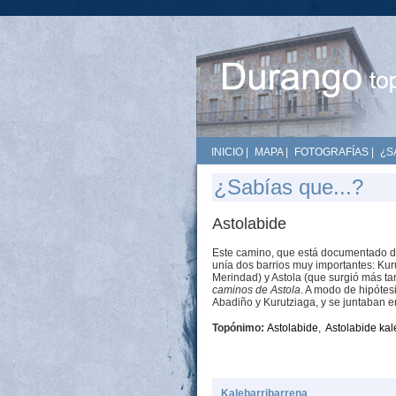
INICIO
|
MAPA
|
FOTOGRAFÍAS
|
¿S
¿Sabías que...?
Astolabide
Este camino, que está documentado de
unía dos barrios muy importantes: Kuru
Merindad) y Astola (que surgió más ta
caminos de Astola
. A modo de hipótes
Abadiño y Kurutziaga, y se juntaban e
Topónimo:
Astolabide
,
Astolabide kal
Kalebarribarrena