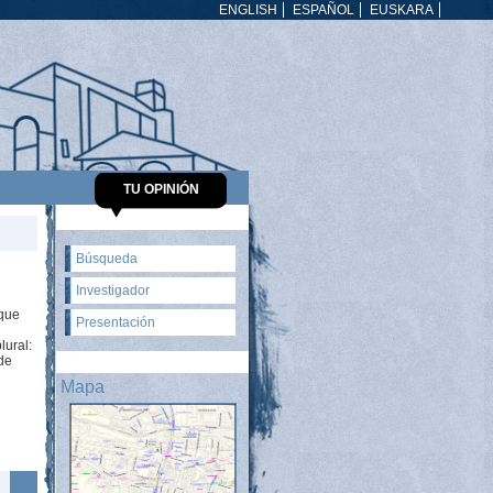
ENGLISH
ESPAÑOL
EUSKARA
TU OPINIÓN
Búsqueda
Investigador
 que
Presentación
lural:
de
Mapa