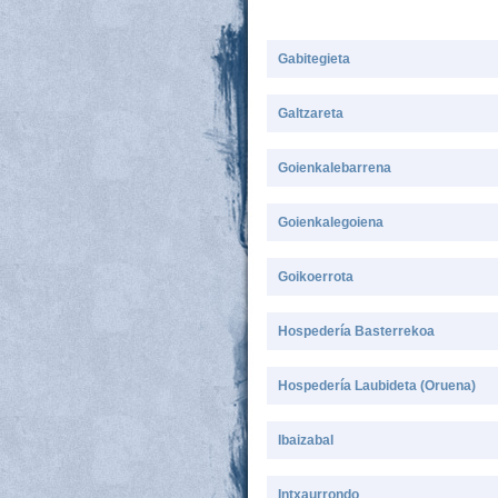
Gabitegieta
Galtzareta
Goienkalebarrena
Goienkalegoiena
Goikoerrota
Hospedería Basterrekoa
Hospedería Laubideta (Oruena)
Ibaizabal
Intxaurrondo