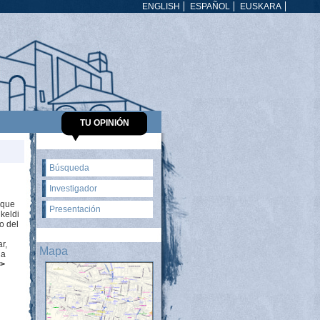
ENGLISH
ESPAÑOL
EUSKARA
TU OPINIÓN
Búsqueda
Investigador
 que
Presentación
ikeldi
o del
r,
Mapa
la
>