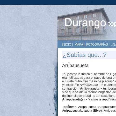
INICIO
|
MAPA
|
FOTOGRAFÍAS
|
¿S
¿Sabías que...?
Arripausueta
Tal y como lo indica el nombre de luga
eran utilizadas para el paso de una ori
e Iurreta hubo otro "paso de piedras"
ya existente
Arripausueta
. En cuanto a
contracción:
Arripausueta > Arriposu
sino que se dio la monoptongación de 
desinencia de plural –s del castellano 
Arreposueta(s)
>
"vamos
a repu
" (fo
Topónimo:
Arripausueta
,
Arripausuet
Arripausuetako zubia (Ebro)
,
Arripaus