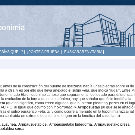
ABÍAS QUE...?
|
¡PONTE A PRUEBA!
|
EUSKARAREN ATARIA
|
r, antes de la construcción del puente de Ibaizabal había unas piedras sobre el río
lla a otra, y es por ello que lleva anexado el sufijo
–eta
, que indica "lugar". Entre M
, denominado Ebro, topónimo curioso que seguramente fue ideado para diferenciarl
 la evolución de la forma oral del topónimo, hay que señalar que éste tendió a la
eta
(que no significa, como creen algunos, que hubieran piedras y pozos en el luga
AU > O, al igual que ocurrió con
Intxorrondo
)
>
Arriposuetas
(al que se le añadió 
tras el sufijo euskérico
–eta
, tal y como ocurre a menudo en la toponimia vizcaína)
rma contraída en extremo que tiene su origen en la fonética del castellano).
a auzunea
,
Arripausuetabide
,
Arripausuetako bidegorria
,
Arripausuetako presa
,
uetaldea soroa