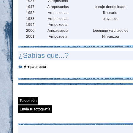
1937
Arreposueta
1947
Arreposuetas
paraje denominado
1952
Arriposuetas
Itinerario:
1983
Arriposuetas
playas de
1994
Arripozueta
2000
Arripausueta
topónimo ya citado de
2001
Arripozueta
Hiri-auzoa
¿Sabías que...?
Arripausueta
Tu opinión
Envía tu fotografía