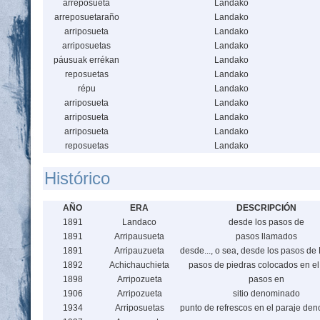
arreposueta
Landako
arreposuetaraño
Landako
arriposueta
Landako
arriposuetas
Landako
páusuak errékan
Landako
reposuetas
Landako
répu
Landako
arriposueta
Landako
arriposueta
Landako
arriposueta
Landako
reposuetas
Landako
Histórico
AÑO
ERA
DESCRIPCIÓN
1891
Landaco
desde los pasos de
1891
Arripausueta
pasos llamados
1891
Arripauzueta
desde..., o sea, desde los pasos d
1892
Achichauchieta
pasos de piedras colocados en el 
1898
Arripozueta
pasos en
1906
Arripozueta
sitio denominado
1934
Arriposuetas
punto de refrescos en el paraje de