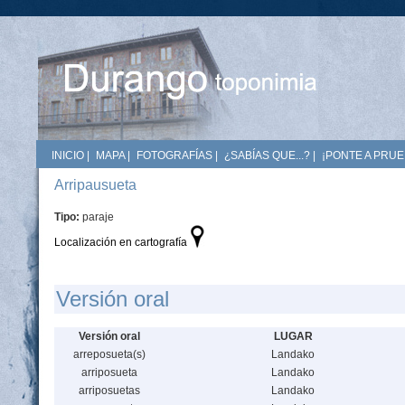
INICIO
|
MAPA
|
FOTOGRAFÍAS
|
¿SABÍAS QUE...?
|
¡PONTE A PRUE
Arripausueta
Tipo:
paraje
Localización en cartografía
Versión oral
Versión oral
LUGAR
arreposueta(s)
Landako
arriposueta
Landako
arriposuetas
Landako