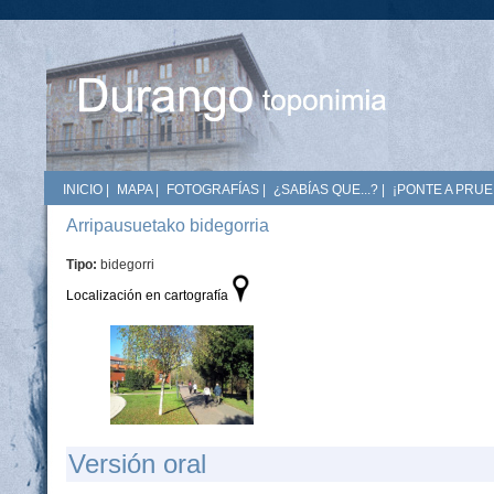
INICIO
|
MAPA
|
FOTOGRAFÍAS
|
¿SABÍAS QUE...?
|
¡PONTE A PRUE
Arripausuetako bidegorria
Tipo:
bidegorri
Localización en cartografía
Versión oral