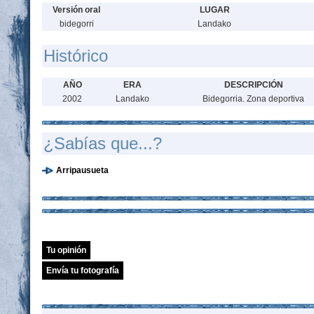
Versión oral
LUGAR
bidegorri
Landako
Histórico
AÑO
ERA
DESCRIPCIÓN
2002
Landako
Bidegorria. Zona deportiva
¿Sabías que...?
Arripausueta
Tu opinión
Envía tu fotografía