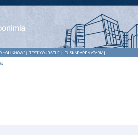
D YOU KNOW?
|
TEST YOURSELF!
|
EUSKARAREN ATARIA
|
ua