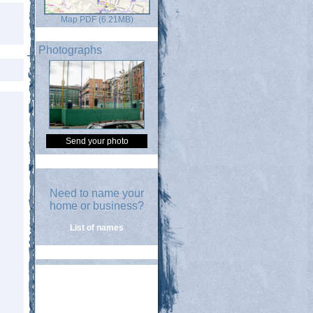
Map PDF (6.21MB)
Photographs
Send your photo
Need to name your
home or business?
List of names