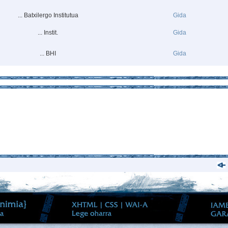
... Batxilergo Institutua
Gida
... Instit.
Gida
... BHI
Gida