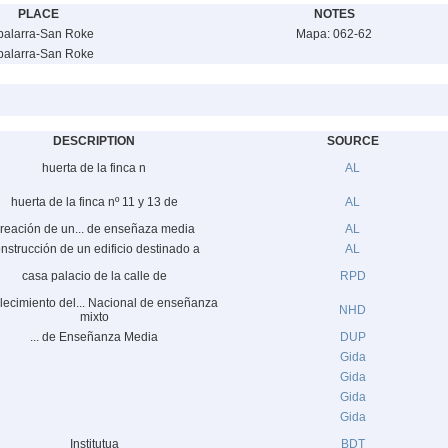
PLACE
NOTES
balarra-San Roke
Mapa: 062-62
balarra-San Roke
DESCRIPTION
SOURCE
huerta de la finca n
AL
huerta de la finca nº 11 y 13 de
AL
reación de un... de enseñaza media
AL
nstrucción de un edificio destinado a
AL
casa palacio de la calle de
RPD
lecimiento del... Nacional de enseñanza
NHD
mixto
... de Enseñanza Media
DUP
Gida
Gida
Gida
Gida
Institutua
BDT