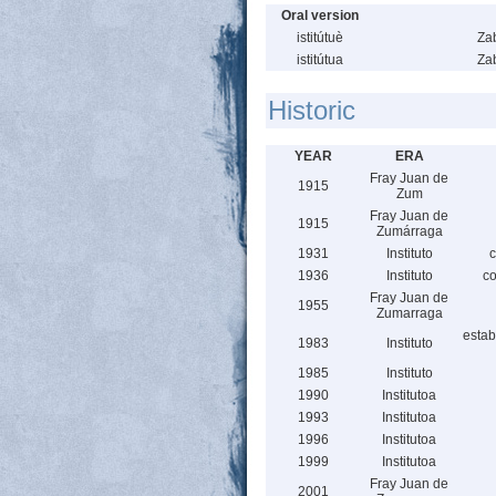
Oral version
istitútuè
Za
istitútua
Za
Historic
YEAR
ERA
Fray Juan de
1915
Zum
Fray Juan de
1915
Zumárraga
1931
Instituto
c
1936
Instituto
co
Fray Juan de
1955
Zumarraga
estab
1983
Instituto
1985
Instituto
1990
Institutoa
1993
Institutoa
1996
Institutoa
1999
Institutoa
Fray Juan de
2001