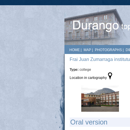
HOME
|
MAP
|
PHOTOGRAPHS
|
DI
Frai Juan Zumarraga institut
Type:
college
Location in cartography
Oral version