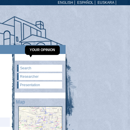
ENGLISH
ESPAÑOL
EUSKARA
YOUR OPINION
Search
Researcher
Presentation
Map