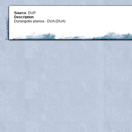
Source
: DUP
Description
:
Durangoko planoa - DUA (DUA)