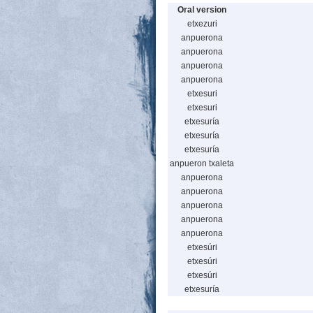
Oral version
etxezuri
anpuerona
anpuerona
anpuerona
anpuerona
etxesuri
etxesuri
etxesuría
etxesuría
etxesuría
anpueron txaleta
anpuerona
anpuerona
anpuerona
anpuerona
anpuerona
etxesúri
etxesúri
etxesúri
etxesuría