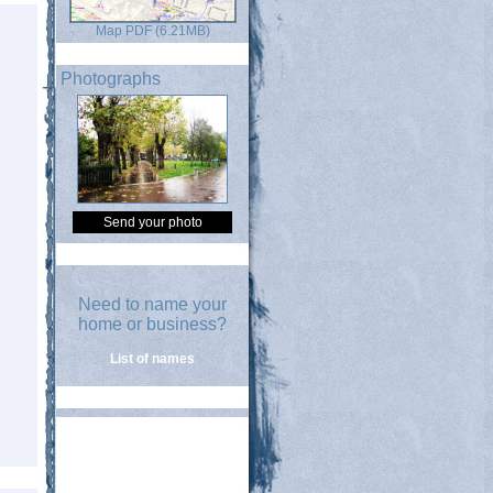
Map PDF (6.21MB)
Photographs
Send your photo
Need to name your
home or business?
List of names