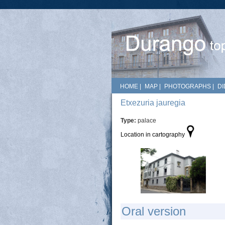
HOME
|
MAP
|
PHOTOGRAPHS
|
DI
Etxezuria jauregia
Type:
palace
Location in cartography
Oral version