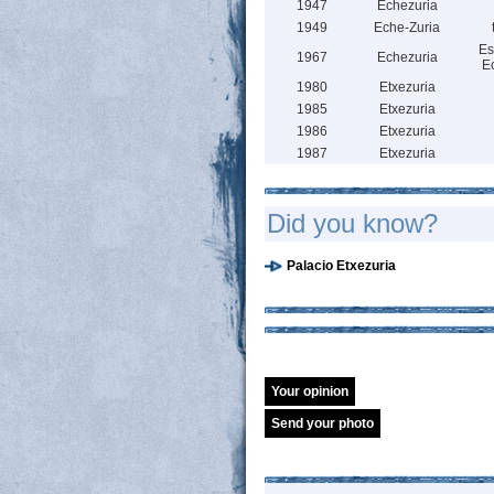
1947
Echezuria
1949
Eche-Zuria
Es
1967
Echezuria
Ec
1980
Etxezuria
1985
Etxezuria
1986
Etxezuria
1987
Etxezuria
Did you know?
Palacio Etxezuria
Your opinion
Send your photo