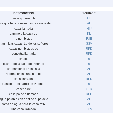
DESCRIPTION
SOURCE
cassa q llaman la
AIU
sa que ba a construir en la campa de
AL
casa llamada
HIP
camino a la casa de
KL
la nombrada
FUE
magníficas casas. La de los señores
GSV
casas nombradas de
RPD
contigüa llamada
RPD
chalet
fal
casa ... de la calle de Pinondo
fal
saneamiento en la casa
AL
reforma en la casa nº 2 de
AL
casa llamada
RPD
palacio ... del barrio de Pinondo
fal
caserio de
GTR
casa palacio llamada
RPD
agua potable con destino al palacio
AL
toma de agua para la casa nº 6
AL
una casa llamada
TOV