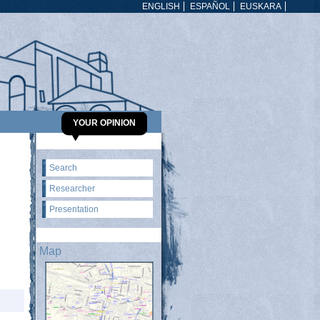
ENGLISH
ESPAÑOL
EUSKARA
YOUR OPINION
Search
Researcher
Presentation
Map