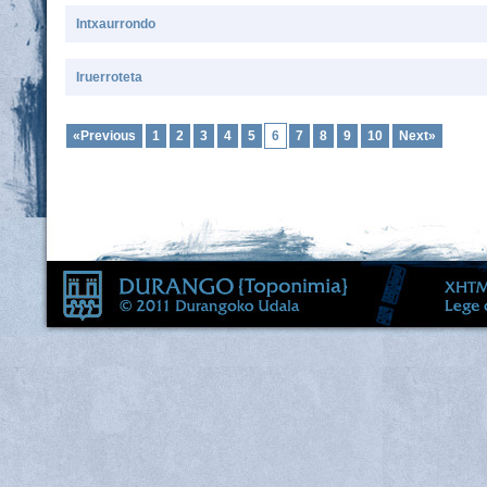
Intxaurrondo
Iruerroteta
«Previous
1
2
3
4
5
6
7
8
9
10
Next»