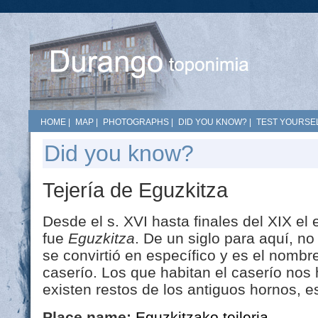
HOME
|
MAP
|
PHOTOGRAPHS
|
DID YOU KNOW?
|
TEST YOURSEL
Did you know?
Tejería de Eguzkitza
Desde el s. XVI hasta finales del XIX el
fue
Eguzkitza
. De un siglo para aquí, no
se convirtió en específico y es el nombr
caserío. Los que habitan el caserío no
existen restos de los antiguos hornos, es
Place name:
Eguzkitzako teileria