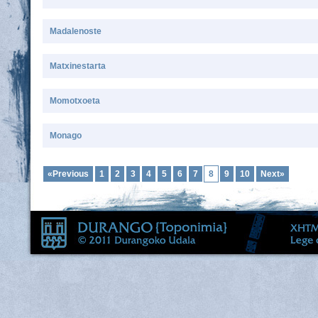
Madalenoste
Matxinestarta
Momotxoeta
Monago
«Previous
1
2
3
4
5
6
7
8
9
10
Next»