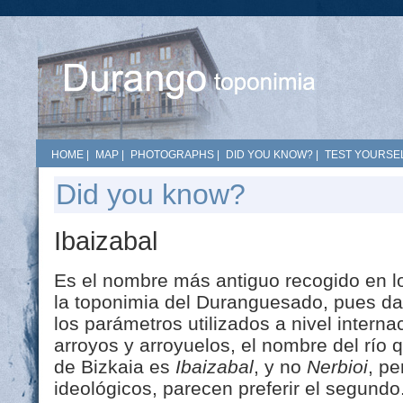
HOME
|
MAP
|
PHOTOGRAPHS
|
DID YOU KNOW?
|
TEST YOURSEL
Did you know?
Ibaizabal
Es el nombre más antiguo recogido en lo
la toponimia del Duranguesado, pues dat
los parámetros utilizados a nivel interna
arroyos y arroyuelos, el nombre del río 
de Bizkaia es
Ibaizabal
, y no
Nerbioi
, pe
ideológicos, parecen preferir el segundo