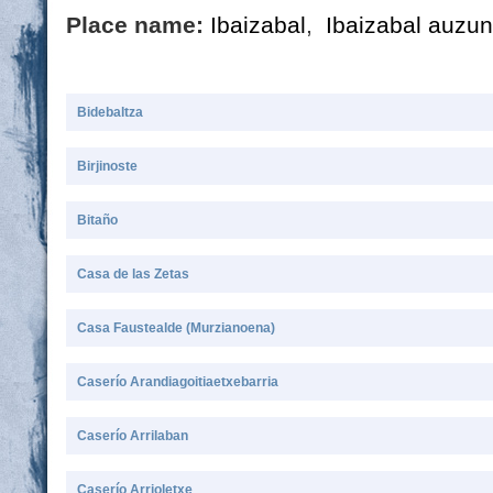
Place name:
Ibaizabal
,
Ibaizabal auzu
Bidebaltza
Birjinoste
Bitaño
Casa de las Zetas
Casa Faustealde (Murzianoena)
Caserío Arandiagoitiaetxebarria
Caserío Arrilaban
Caserío Arrioletxe