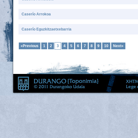
Caserío Arrokoa
Caserío Eguzkitzaetxebarria
«Previous
1
2
3
4
5
6
7
8
9
10
Next»