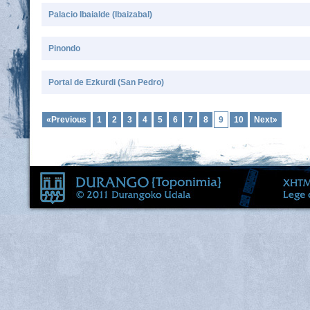
Palacio Ibaialde (Ibaizabal)
Pinondo
Portal de Ezkurdi (San Pedro)
«Previous
1
2
3
4
5
6
7
8
9
10
Next»