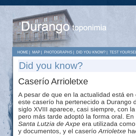
HOME
|
MAP
|
PHOTOGRAPHS
|
DID YOU KNOW?
|
TEST YOURSEL
Did you know?
Caserío Arrioletxe
A pesar de que en la actualidad está en 
este caserío ha pertenecido a Durango d
siglo XVIII aparece, casi siempre, con 
pero más tarde adoptó la forma oral. En
Santa Lutzia de Axpe
era utilizada como 
y documentos, y el caserío
Arrioletxe
hac