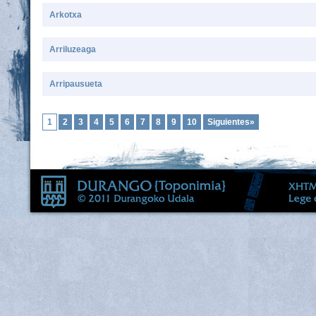
Arkotxa
Arriluzeaga
Arripausueta
1
2
3
4
5
6
7
8
9
10
Siguientes»