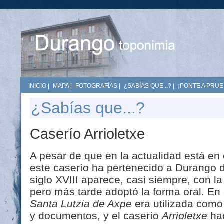
INICIO
|
MAPA
|
FOTOGRAFÍAS
|
¿SABÍAS QUE...?
|
¡PONTE A PRUE
¿Sabías que...?
Caserío Arrioletxe
A pesar de que en la actualidad está en 
este caserío ha pertenecido a Durango d
siglo XVIII aparece, casi siempre, con 
pero más tarde adoptó la forma oral. En
Santa Lutzia de Axpe
era utilizada como 
y documentos, y el caserío
Arrioletxe
hac