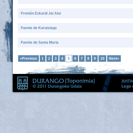
Frontón Ezkurdi Jai Alai
Fuente de Kurutziaga
Fuente de Santa Maria
«Previous
1
2
3
4
5
6
7
8
9
10
Next»