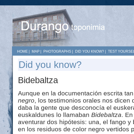
HOME
|
MAP
|
PHOTOGRAPHS
|
DID YOU KNOW?
|
TEST YOURSEL
Did you know?
Bidebaltza
Aunque en la documentación escrita ta
negro
, los testimonios orales nos dicen
daba la gente que desconocía el euskera
euskaldunes lo llamaban
Bidebaltza
. En
aventurar dos hipótesis: una, el fango y 
en los residuos de color negro vertidos p