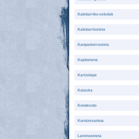
Kalebarriko eskolak
Kalebarriosteta
Kanpantorrosteta
Kapitanena
Kartzelape
Kataska
Kondesolo
Kurutzesantua
Laminosineta