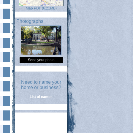
Map PDF (6.21MB)
Photographs
Send your photo
Need to name your
home or business?
List of names