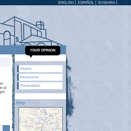
ENGLISH
ESPAÑOL
EUSKARA
YOUR OPINION
Search
Researcher
el
Presentation
to al
egro
Map