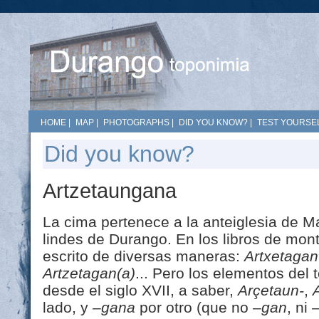
HOME
|
MAP
|
PHOTOGRAPHS
|
DID YOU KNOW?
|
TEST YOURSEL
Did you know?
Artzetaungana
La cima pertenece a la anteiglesia de Ma
lindes de Durango. En los libros de mon
escrito de diversas maneras:
Artxetagan
Artzetagan(a)
... Pero los elementos del
desde el siglo XVII, a saber,
Arçetaun-
,
lado, y
–gana
por otro (que no
–gan
, ni