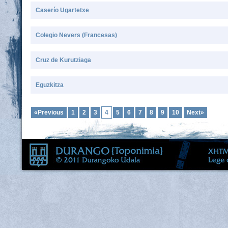
Caserío Ugartetxe
Colegio Nevers (Francesas)
Cruz de Kurutziaga
Eguzkitza
«Previous
1
2
3
4
5
6
7
8
9
10
Next»