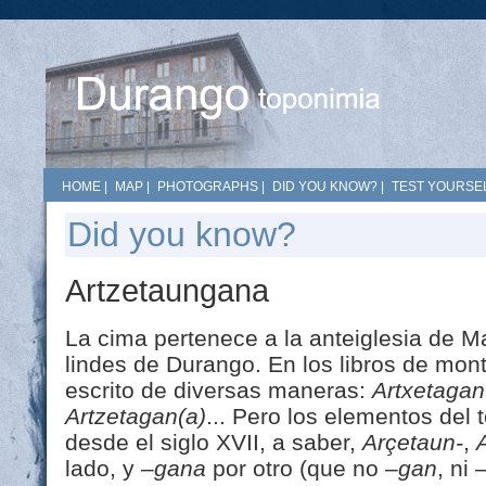
HOME
|
MAP
|
PHOTOGRAPHS
|
DID YOU KNOW?
|
TEST YOURSEL
Did you know?
Artzetaungana
La cima pertenece a la anteiglesia de Ma
lindes de Durango. En los libros de mon
escrito de diversas maneras:
Artxetagan
Artzetagan(a)
... Pero los elementos del
desde el siglo XVII, a saber,
Arçetaun-
,
lado, y
–gana
por otro (que no
–gan
, ni