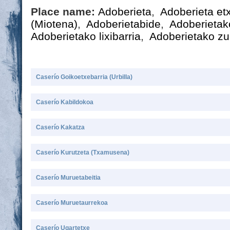
Place name:
Adoberieta
,
Adoberieta e
(Miotena)
,
Adoberietabide
,
Adoberietak
Adoberietako lixibarria
,
Adoberietako zu
Caserío Goikoetxebarria (Urbilla)
Caserío Kabildokoa
Caserío Kakatza
Caserío Kurutzeta (Txamusena)
Caserío Muruetabeitia
Caserío Muruetaurrekoa
Caserío Ugartetxe