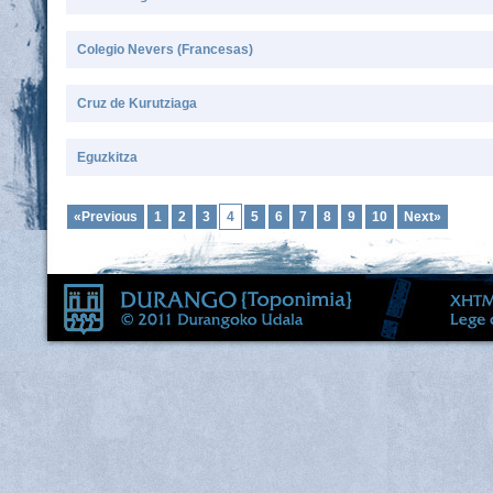
Colegio Nevers (Francesas)
Cruz de Kurutziaga
Eguzkitza
«Previous
1
2
3
4
5
6
7
8
9
10
Next»