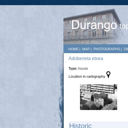
HOME
|
MAP
|
PHOTOGRAPHS
|
DI
Adoberieta etxea
Type:
house
Location in cartography
Historic