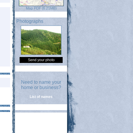
Map PDF (6.21MB)
Photographs
Send your photo
Need to name your
home or business?
List of names