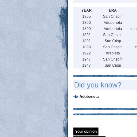
YEAR
ERA
1855
San Crispin
1856
Adoberieta
1890
Adoberieta
se r
1891
San Crispín
1891
San Crisp
1899
San Crispin
c
1922
Arabieta
1947
San Crispín
1947
San Crisp
Did you know?
Adoberieta
Your opinion