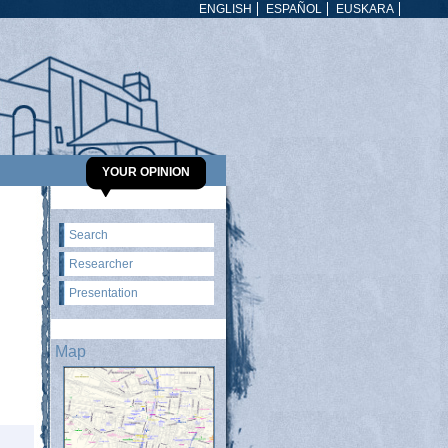
ENGLISH
ESPAÑOL
EUSKARA
YOUR OPINION
Search
Researcher
Presentation
Map