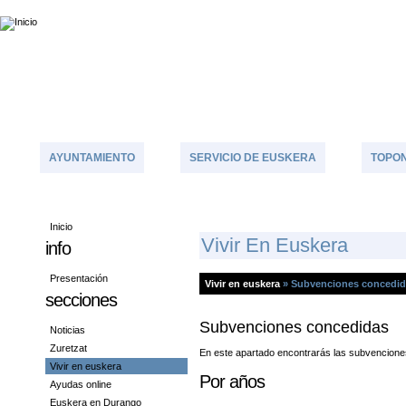
AYUNTAMIENTO
SERVICIO DE EUSKERA
TOPON
Inicio
V
Ivir En Euskera
info
Presentación
Vivir en euskera
»
Subvenciones concedid
secciones
Subvenciones concedidas
Noticias
Zuretzat
En este apartado encontrarás las subvenciones
Vivir en euskera
Por años
Ayudas online
Euskera en Durango