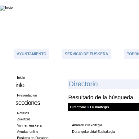
AYUNTAMIENTO
SERVICIO DE EUSKERA
TOPON
Inicio
D
Irectorio
info
Presentación
Resultado de la búsqueda
secciones
Directorio
»
Euskaltegis
Noticias
Zuretzat
Abarrak euskaltegia
Vivir en euskera
Ayudas online
Durangoko Udal Euskaltegia
Euskera en Durango