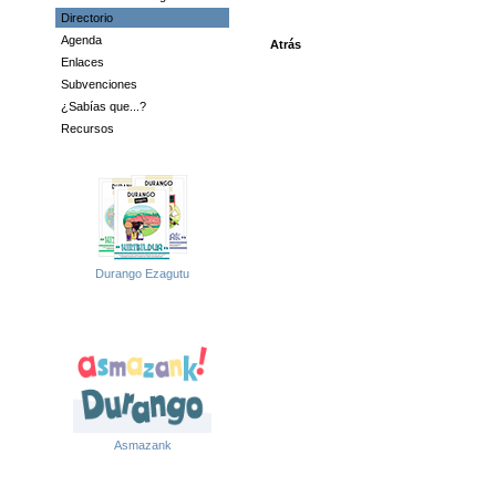
Directorio
Agenda
Atrás
Enlaces
Subvenciones
¿Sabías que...?
Recursos
Durango Ezagutu
Asmazank