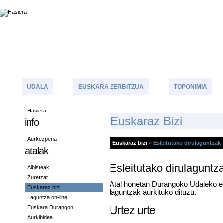
UDALA
EUSKARA ZERBITZUA
TOPONIMIA
Hasiera
E
Uskaraz Bizi
info
Aurkezpena
Euskaraz bizi
»
Esleitutako dirulaguntzak
atalak
Esleitutako dirulaguntz
Albisteak
Zuretzat
Atal honetan Durangoko Udaleko eus
Euskaraz bizi
laguntzak aurkituko dituzu.
Laguntza on-line
Urtez urte
Euskara Durangon
Aurkibidea