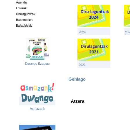
Agenda
Loturak
Dirulaguntzak
Bazenekien
Baliabideak
2024
20
Durango Ezagutu
2021
Gehiago
Atzera
Asmazank