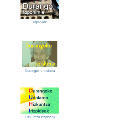
Toponimia
Durangoko euskera
Hizkuntza irizpideak