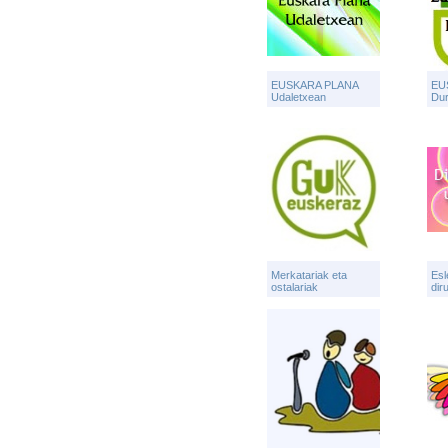
EUSKARA PLANA
EU
Udaletxean
Du
Merkatariak eta
Esl
ostalariak
dir