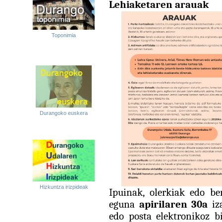
Lehiaketaren arauak
Toponimia
Durangoko euskera
Hizkuntza irizpideak
Ipuinak, olerkiak edo be
eguna
apirilaren 30a
iza
edo posta elektronikoz b