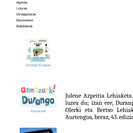
Agenda
Loturak
Dirulaguntzak
Bazenekien
Baliabideak
Durango Ezagutu
Julene Azpeitia Lehiaketa
luzea du; izan ere, Dura
Olerki eta Bertso Lehiak
Asmazank
Aurtengoa, beraz, 43. edizi