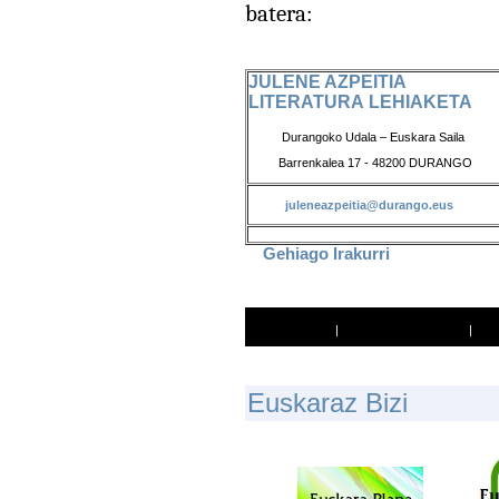
batera:
JULENE AZPEITIA
LITERATURA LEHIAKETA
Durangoko Udala – Euskara Saila
Barrenkalea 17 - 48200 DURANGO
juleneazpeitia@durango.eus
Gehiago Irakurri
Inprimatu
|
Lagun bati bidali
|
E
Uskaraz Bizi