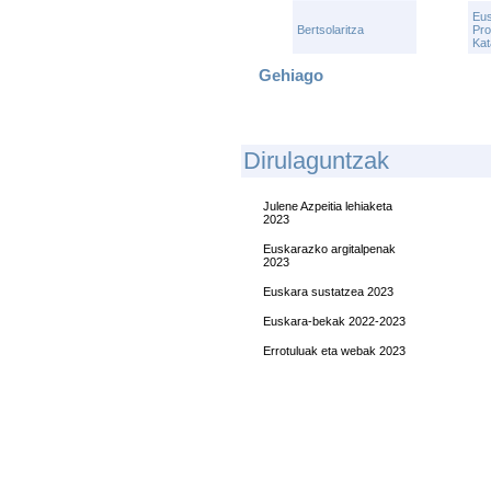
Eu
Bertsolaritza
Pro
Kat
Gehiago
D
Irulaguntzak
Julene Azpeitia lehiaketa
2023
Euskarazko argitalpenak
2023
Euskara sustatzea 2023
Euskara-bekak 2022-2023
Errotuluak eta webak 2023