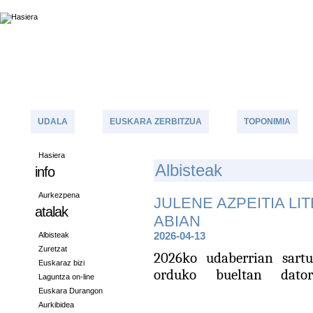
UDALA
EUSKARA ZERBITZUA
TOPONIMIA
Hasiera
A
Lbisteak
info
Aurkezpena
JULENE AZPEITIA LI
atalak
ABIAN
Albisteak
2026-04-13
Zuretzat
2
026ko udaberrian sartu
Euskaraz bizi
orduko bueltan dator
Laguntza on-line
Euskara Durangon
Aurkibidea