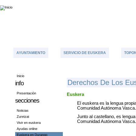
AYUNTAMIENTO
SERVICIO DE EUSKERA
TOPON
Inicio
D
Erechos De Los Eu
info
Presentación
Euskera
secciones
El euskera es la lengua propia
Comunidad Autónoma Vasca.
Noticias
Junto al castellano, es lengua 
Zuretzat
Comunidad Autónoma Vasca.
Vivir en euskera
Ayudas online
Euskera en Durango