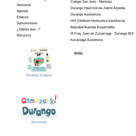
Colegio San Jose - Maristas
Directorio
Durango Haurreskola Julene Azpeitia
Agenda
Durango Ikasketxea
Enlaces
HHI (Helduen Hezkuntza Iraunkorra)
Subvenciones
Ibaizabal Ikastola Kooperatiba
¿Sabías que...?
IS Fray Juan de Zumarraga - Durango BHI
Recursos
Kurutziaga Ikastetxea
Atrás
Durango Ezagutu
Asmazank