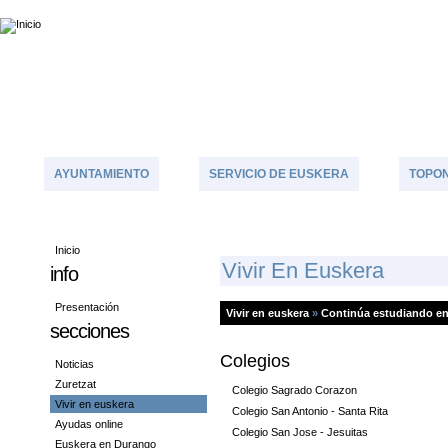
AYUNTAMIENTO
SERVICIO DE EUSKERA
TOPON
Inicio
V
Ivir En Euskera
info
Presentación
Vivir en euskera
»
Continúa estudiando en
secciones
Colegios
Noticias
Zuretzat
Colegio Sagrado Corazon
Vivir en euskera
Colegio San Antonio - Santa Rita
Ayudas online
Colegio San Jose - Jesuitas
Euskera en Durango