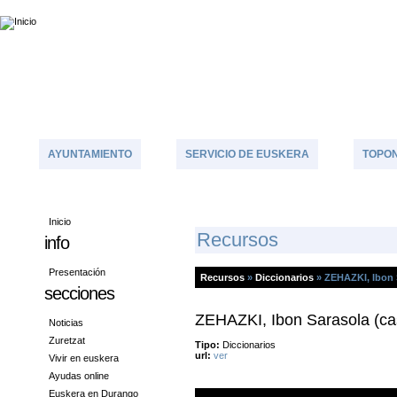
AYUNTAMIENTO
SERVICIO DE EUSKERA
TOPON
Inicio
R
Ecursos
info
Presentación
Recursos
»
Diccionarios
»
ZEHAZKI, Ibon 
secciones
ZEHAZKI, Ibon Sarasola (ca
Noticias
Zuretzat
Tipo:
Diccionarios
url:
ver
Vivir en euskera
Ayudas online
Euskera en Durango