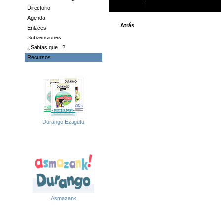
Imprimir
|
Enviar a un amigo
Directorio
Agenda
Atrás
Enlaces
Subvenciones
¿Sabías que...?
Recursos
Durango Ezagutu
Asmazank