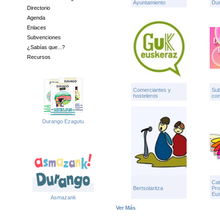
Ayuntamiento
Du
Directorio
Agenda
Enlaces
Subvenciones
¿Sabías que...?
Recursos
Comerciantes y
Su
hosteleros
con
Durango Ezagutu
Cat
Bertsolaritza
Pro
Eu
Asmazank
Ver Más