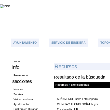
AYUNTAMIENTO
SERVICIO DE EUSKERA
TOPON
Inicio
R
Ecursos
info
Presentación
Resultado de la búsqueda
secciones
Recursos
»
Enciclopedias
Noticias
Zuretzat
AUÑAMENDI Eusko Entziklopedia
Vivir en euskera
Ayudas online
CIENCIA Y TECNOLOGÍA Elhuyar
Euskera en Durango
Enciclopedia LUR