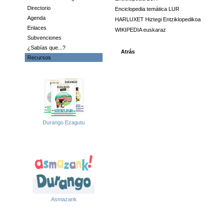
Directorio
Enciclopedia temática LUR
Agenda
HARLUXET Hiztegi Entziklopedikoa
Enlaces
WIKIPEDIA euskaraz
Subvenciones
¿Sabías que...?
Atrás
Recursos
Durango Ezagutu
Asmazank