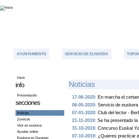
AYUNTAMIENTO
SERVICIO DE EUSKERA
TOPON
Inicio
N
Oticias
info
Presentación
17-06-2020:
En marcha el certame
secciones
06-05-2020:
Servicio de euskera
07-01-2020:
Club del lector - Be
Noticias
Zuretzat
21-11-2019:
Se ha presentado la
Vivir en euskera
31-10-2019:
Concurso Euskal You
Ayudas online
07-10-2019:
¿Quieres practicar 
Euskera en Durango