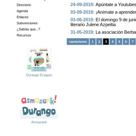
24-09-2019:
Apúntate a Youtubes
Directorio
Agenda
03-09-2019:
¡Anímate a aprender
Enlaces
03-06-2019:
El domingo 9 de jun
Subvenciones
literario Julene Azpeitia
¿Sabías que...?
31-05-2019:
La asociación Berba
Recursos
«anteriores
1
2
3
4
5
6
7
Durango Ezagutu
Asmazank